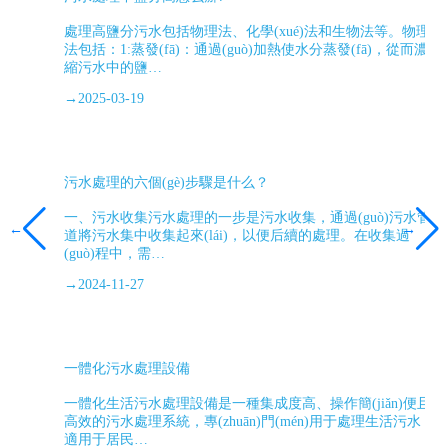
處理高鹽分污水包括物理法、化學(xué)法和生物法等。物理
法包括：1:蒸發(fā)：通過(guò)加熱使水分蒸發(fā)，從而濃
縮污水中的鹽…
→
2025-03-19
污水處理的六個(gè)步驟是什么？
一、污水收集污水處理的一步是污水收集，通過(guò)污水管
←
→
道將污水集中收集起來(lái)，以便后續的處理。在收集過
(guò)程中，需…
→
2024-11-27
一體化污水處理設備
一體化生活污水處理設備是一種集成度高、操作簡(jiǎn)便且
高效的污水處理系統，專(zhuān)門(mén)用于處理生活污水，
適用于居民…