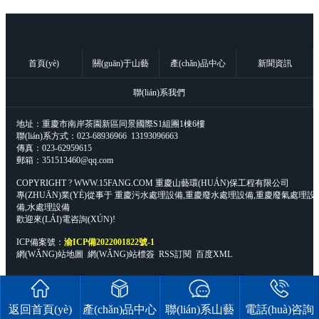
首頁(yè)
關(guān)于山藝
產(chǎn)品中心
新聞資訊
聯(lián)系我們
地址：重慶市南岸茶園新區同景國際S1組團1棟6樓
聯(lián)系方式：023-68936966 13193096663
傳真：023-62959615
郵箱：351513460@qq.com
COPYRIGHT ? WWW.15FANG.COM
重慶山藝環(HUÁN)保工程有限公司
專(ZHUĀN)業(YÈ)從事于 重慶污水處理設備,重慶廢水處理設備,重慶廢氣處理設
備,水處理設備
歡迎來(LÁI)電咨詢(XÚN)!
ICP備案號：
渝ICP備2022001822號-1
網(WǍNG)站地圖
網(WǍNG)站標簽
RSS訂閱
百度XML
返回首頁(yè)
產(chǎn)品中心
聯(lián)系山藝
電話(huà)咨詢