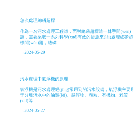
怎么處理總磷超標
作為一名污水處理工程師，面對總磷超標這一棘手問(wèn)
題，需要采取一系列科學(xué)有效的措施來(lái)處理總磷超
標問(wèn)題，總磷…
→
2024-05-29
污水處理中氣浮機的原理
氣浮機是污水處理經(jīng)常用到的污水設備，氣浮機主要用
于分離污水中的油類(lèi)、懸浮物、顆粒、有機物、雜質
(zhì)等…
→
2024-05-27