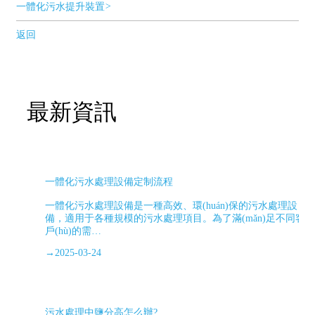
一體化污水提升裝置
>
返回
最新資訊
一體化污水處理設備定制流程
一體化污水處理設備是一種高效、環(huán)保的污水處理設
備，適用于各種規模的污水處理項目。為了滿(mǎn)足不同客
戶(hù)的需…
→
2025-03-24
污水處理中鹽分高怎么辦?