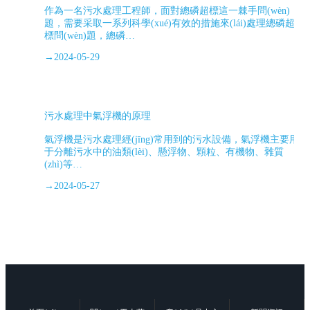
作為一名污水處理工程師，面對總磷超標這一棘手問(wèn)
題，需要采取一系列科學(xué)有效的措施來(lái)處理總磷超
標問(wèn)題，總磷…
→
2024-05-29
污水處理中氣浮機的原理
氣浮機是污水處理經(jīng)常用到的污水設備，氣浮機主要用
于分離污水中的油類(lèi)、懸浮物、顆粒、有機物、雜質
(zhì)等…
→
2024-05-27