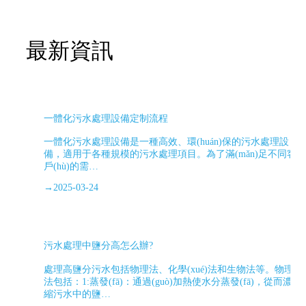
最新資訊
一體化污水處理設備定制流程
一體化污水處理設備是一種高效、環(huán)保的污水處理設
備，適用于各種規模的污水處理項目。為了滿(mǎn)足不同客
戶(hù)的需…
→
2025-03-24
污水處理中鹽分高怎么辦?
處理高鹽分污水包括物理法、化學(xué)法和生物法等。物理
法包括：1:蒸發(fā)：通過(guò)加熱使水分蒸發(fā)，從而濃
縮污水中的鹽…