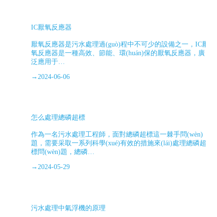
IC厭氧反應器
厭氧反應器是污水處理過(guò)程中不可少的設備之一，IC厭
氧反應器是一種高效、節能、環(huán)保的厭氧反應器，廣
泛應用于…
→
2024-06-06
怎么處理總磷超標
作為一名污水處理工程師，面對總磷超標這一棘手問(wèn)
題，需要采取一系列科學(xué)有效的措施來(lái)處理總磷超
標問(wèn)題，總磷…
→
2024-05-29
污水處理中氣浮機的原理