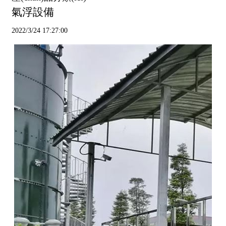
氣浮設備
2022/3/24 17:27:00