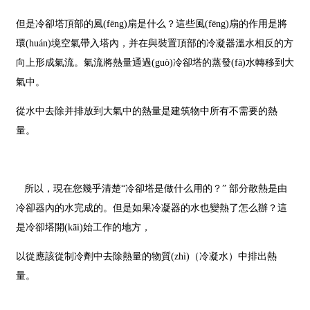
但是冷卻塔頂部的風(fēng)扇是什么？這些風(fēng)扇的作用是將
環(huán)境空氣帶入塔內，并在與裝置頂部的冷凝器溫水相反的方
向上形成氣流。氣流將熱量通過(guò)冷卻塔的蒸發(fā)水轉移到大
氣中。
從水中去除并排放到大氣中的熱量是建筑物中所有不需要的熱
量。
所以，現在您幾乎清楚“冷卻塔是做什么用的？” 部分散熱是由
冷卻器內的水完成的。但是如果冷凝器的水也變熱了怎么辦？這
是冷卻塔開(kāi)始工作的地方，
以從應該從制冷劑中去除熱量的物質(zhì)（冷凝水）中排出熱
量。