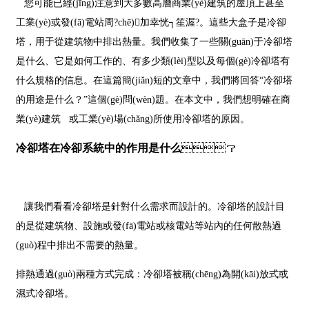
您可能已經(jīng)注意到大多數高層商業(yè)建筑的屋頂上甚至
工業(yè)或發(fā)電站周?chē)加幸恍┐笙渥?。這些大盒子是冷卻
塔，用于從建筑物中排出熱量。我們收集了一些關(guān)于冷卻塔
是什么、它是如何工作的、有多少類(lèi)型以及每個(gè)冷卻塔有
什么規格的信息。在這篇簡(jiǎn)短的文章中，我們將回答“冷卻塔
的用途是什么？”這個(gè)問(wèn)題。在本文中，我們想明確在商
業(yè)建筑 或工業(yè)場(chǎng)所使用冷卻塔的原因。
冷卻塔在冷卻系統中的作用是什么
？
讓我們看看冷卻塔是針對什么需求而設計的。冷卻塔的設計目
的是從建筑物、設施或發(fā)電站或核電站等站內的任何散熱過
(guò)程中排出不需要的熱量。
排熱通過(guò)兩種方式完成：冷卻塔被稱(chēng)為開(kāi)放式或
濕式冷卻塔。