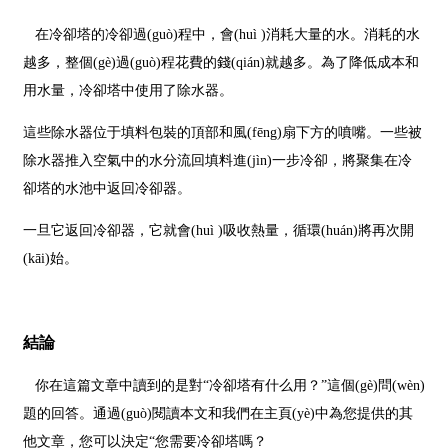
在冷卻塔的冷卻過(guò)程中，會(huì )消耗大量的水。消耗的水
越多，整個(gè)過(guò)程花費的錢(qián)就越多。為了降低成本和
用水量，冷卻塔中使用了除水器。
這些除水器位于填料包裝的頂部和風(fēng)扇下方的噴嘴。一些被
除水器推入空氣中的水分流回填料進(jìn)一步冷卻，將聚集在冷
卻塔的水池中返回冷卻器。
一旦它返回冷卻器，它就會(huì )吸收熱量，循環(huán)將再次開
(kāi)始。
結論
你在這篇文章中讀到的是對“冷卻塔有什么用？”這個(gè)問(wèn)
題的回答。通過(guò)閱讀本文和我們在主頁(yè)中為您提供的其
他文章，您可以決定“您需要冷卻塔嗎？