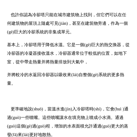
也許你認為冷卻塔只能在城市建筑物上找到，但它們可以在任
何建筑物的屋頂上隨處可見(jiàn)，甚至在建筑物旁邊，作為一個
(gè)巨大的冷卻系統的非集成單元。
基本上，冷卻塔用于降低水溫。它是一個(gè)巨大的熱交換器，從
冷卻器的冷凝器接收溫水，冷卻器通常位于較低的位置，如地下
室，從中帶走熱量并將熱量排放到大氣中，
并將較冷的水返回冷卻器以吸收來(lái)自整個(gè)系統的更多熱
量。
更準確地說(shuō)，當溫水進(jìn)入冷卻塔時(shí)，它會(huì )通
過(guò)一些噴嘴。這些噴嘴讓水在填充物上噴成小水滴。通過
(guò)這個(gè)過(guò)程，增加的水表面積允許通過(guò)更大的蒸
發(fā)來(lái)更好地散熱。