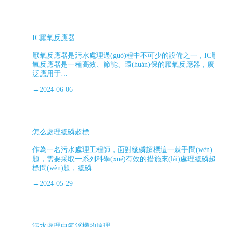
IC厭氧反應器
厭氧反應器是污水處理過(guò)程中不可少的設備之一，IC厭
氧反應器是一種高效、節能、環(huán)保的厭氧反應器，廣
泛應用于…
→
2024-06-06
怎么處理總磷超標
作為一名污水處理工程師，面對總磷超標這一棘手問(wèn)
題，需要采取一系列科學(xué)有效的措施來(lái)處理總磷超
標問(wèn)題，總磷…
→
2024-05-29
污水處理中氣浮機的原理