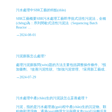
污水處理中SBR工藝的特點(diǎn)
SBR工藝概要SBR污水處理工藝即序批式活性污泥法，全稱
(chēng)為：序列間歇式活性污泥法（Sequencing Batch
Reactor …
→
2024-08-01
污泥膨脹怎么處理?
處理污泥膨脹問(wèn)題的方法主要包括調整操作條件、?投
加藥劑、?改善污泥性狀、?加強污泥管理、?采用新工藝或…
→
2024-07-29
污水處理中產(chǎn)生的污泥該怎么妥善處理？
污泥，指的是污水處理過(guò)程中產(chǎn)生的沉淀物、顆
粒物和漂浮物，通過(guò)物理方法與廢水進(jìn)行分離后形