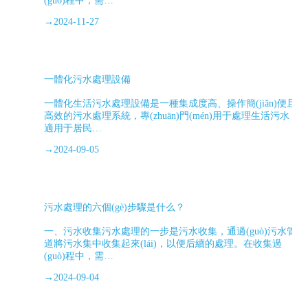
(guò)程中，需…
→
2024-11-27
一體化污水處理設備
一體化生活污水處理設備是一種集成度高、操作簡(jiǎn)便且
高效的污水處理系統，專(zhuān)門(mén)用于處理生活污水，
適用于居民…
→
2024-09-05
污水處理的六個(gè)步驟是什么？
一、污水收集污水處理的一步是污水收集，通過(guò)污水管
道將污水集中收集起來(lái)，以便后續的處理。在收集過
(guò)程中，需…
→
2024-09-04