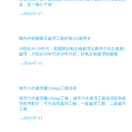
成，是一種介于液…
→
2024-07-17
國內外制藥廢水處理工藝的發(fā)展歷史
20世紀40-50年代，美國將好氧生物處理法應用于抗生素廢水
處理；20世紀50年代末60年代初，好氧生物處理制藥廢…
→
2024-07-15
城市污水處理廠(chǎng)工藝流程
城市污水處理廠(chǎng)工藝：城市污水處理工藝按流程和處
理程序劃分，可分為預處理工藝，一級處理工藝、二級處理
工藝…
→
2024-07-11