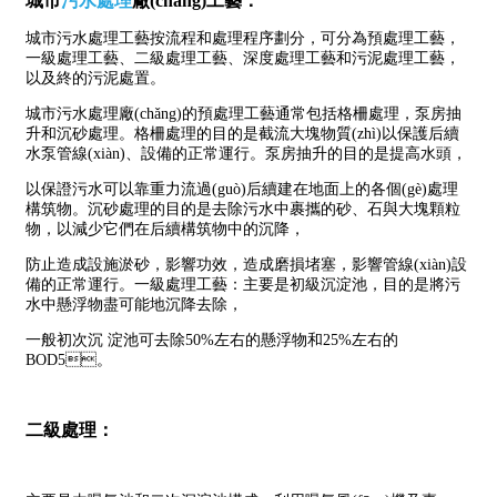
城市
污水處理
廠(chǎng)工藝：
城市污水處理工藝按流程和處理程序劃分，可分為預處理工藝，
一級處理工藝、二級處理工藝、深度處理工藝和污泥處理工藝，
以及終的污泥處置。
城市污水處理廠(chǎng)的預處理工藝通常包括格柵處理，泵房抽
升和沉砂處理。格柵處理的目的是截流大塊物質(zhì)以保護后續
水泵管線(xiàn)、設備的正常運行。泵房抽升的目的是提高水頭，
以保證污水可以靠重力流過(guò)后續建在地面上的各個(gè)處理
構筑物。沉砂處理的目的是去除污水中裹攜的砂、石與大塊顆粒
物，以減少它們在后續構筑物中的沉降，
防止造成設施淤砂，影響功效，造成磨損堵塞，影響管線(xiàn)設
備的正常運行。一級處理工藝：主要是初級沉淀池，目的是將污
水中懸浮物盡可能地沉降去除，
一般初次沉 淀池可去除50%左右的懸浮物和25%左右的
BOD5。
二級處理：