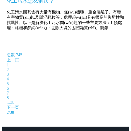
化工污水怎么解決？
化工污水因其含有大量有機物、無(wú)機鹽、重金屬離子、有毒
有害物質(zhì)以及懸浮顆粒等，處理起來(lái)具有很高的復雜性和
挑戰性。以下是解決化工污水問(wèn)題的一些主要方法：1.預處
理：格柵和篩網(wǎng)：去除大塊的固體雜質(zhì)。調節…
总数 745
上一页
1
2
3
4
5
6
7
8
...38
下一页
2/38