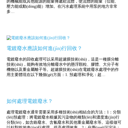
的機械能或其他能源的能量傳遞給流體，使流體的能量（位能、
壓力能或動(dòng)能）增加。在污水處理系統中用泵的地方非常
多…
電鍍廢水應該如何進(jìn)行回收？
電鍍廢水的回收處理可以采用超濾膜技術(shù)，這是一種膜分離
技術(shù)，能夠有效地分離廢水中的懸浮顆粒、膠體、大分子有
機物以及重金屬離子等。超濾膜技術(shù)在電鍍廢水處理中的作
用主要體現在以下幾個(gè)方面：1. 預處理和凈化：超…
如何處理電鍍廢水？
處理電鍍廢水通常需要采用多種技術(shù)相結合的方法：1：分類
(lèi)預處理：將電鍍廢水根據其污染物的種類(lèi)和濃度進(jìn)行
分類(lèi)，如含鉻廢水、含氰廢水和其他重金屬廢水等。這樣做可
以針對性地進(jìn)行處理，提高處理效率。2：化學(xué)沉淀法：