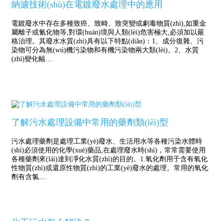
納濾技術(shù)在電鍍廢水處理中的應用
電鍍廢水中存在多種致癌、致畸、致突變或劇毒物質(zhì),如重金
屬離子或氰化物等,對環(huán)境與人類(lèi)危害極大,必須加以嚴
格治理。其廢水水質(zhì)具有以下特點(diǎn)：1、成分復雜、污
染物可分為無(wú)機污染物和有機污染物兩大類(lèi)。2、水質
(zhì)變化幅…
了解污水處理設備中常用的藥劑類(lèi)型
污水處理藥劑是處理工業(yè)廢水、生活用水等各種污染水體時
(shí)必須使用的化學(xué)藥品,在處理廢水時(shí)，常常需要使用
各種藥劑來(lái)達到凈化水質(zhì)的目的。1.氧化劑用于含有氧化
性物質(zhì)或還原性物質(zhì)的工業(yè)廢水的處理。常用的氧化
劑有含氯…