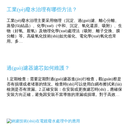
工業(yè)廢水治理有哪些方法？
工業(yè)廢水治理主要采用物理（沉淀、過(guò)濾、離心分離、
蒸發(fā)結晶）、化學(xué)（中和、沉淀、氧化還原、吸附）、生
物（好氧、厭氧）及物理化學(xué)處理法（吸附、離子交換、膜
分離）等。高級氧化技術(shù)如光催化、電化學(xué)氧化也常
用。多…
過(guò)濾器濾芯如何維護？
1.定期檢查：需要定期對過(guò)濾器進(jìn)行檢查，觀(guān)察是
否有損壞或者堵塞的情況。檢查時(shí)可以使用白綢布擦拭來(lái)
檢測是否有泄漏。2.正確安裝：在安裝或更換濾芯時(shí)，應確保
安裝方向正確，避免因安裝不當導致的泄漏或損壞。對于高效…