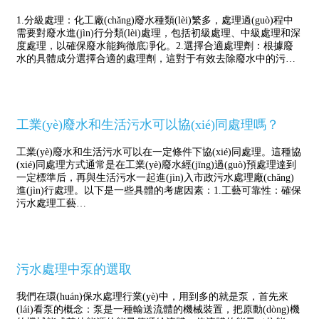
1.分級處理：化工廠(chǎng)廢水種類(lèi)繁多，處理過(guò)程中
需要對廢水進(jìn)行分類(lèi)處理，包括初級處理、中級處理和深
度處理，以確保廢水能夠徹底凈化。2.選擇合適處理劑：根據廢
水的具體成分選擇合適的處理劑，這對于有效去除廢水中的污…
工業(yè)廢水和生活污水可以協(xié)同處理嗎？
工業(yè)廢水和生活污水可以在一定條件下協(xié)同處理。這種協
(xié)同處理方式通常是在工業(yè)廢水經(jīng)過(guò)預處理達到
一定標準后，再與生活污水一起進(jìn)入市政污水處理廠(chǎng)
進(jìn)行處理。以下是一些具體的考慮因素：1.工藝可靠性：確保
污水處理工藝…
污水處理中泵的選取
我們在環(huán)保水處理行業(yè)中，用到多的就是泵，首先來
(lái)看泵的概念：泵是一種輸送流體的機械裝置，把原動(dòng)機