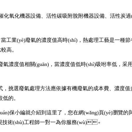
V催化氧化機器設備、活性碳吸附脫附機器設備、活性炭
，當工業(yè)廢氣的濃度值高時(shí)，熱處理工藝是一
。
度值相關(guān)，當濃度值低時(shí)吸咐率低，采用
方式，挑選廢氣處理方法應依據有機廢氣的成本費、濃度
。
n)保小編就介紹到這里了，您在網(wǎng)頁(yè)瀏覽的與
)出現技術(shù)工程師一對一為你服務(wù)。