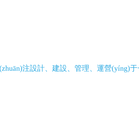
zhuān)注設計、建設、管理、運營(yí