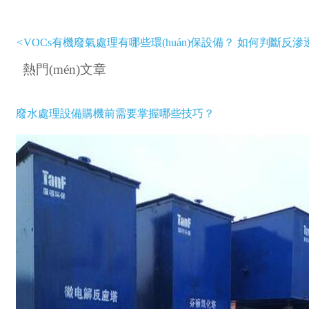
<
VOCs有機廢氣處理有哪些環(huán)保設備？
如何判斷反滲透
熱門(mén)文章
廢水處理設備購機前需要掌握哪些技巧？