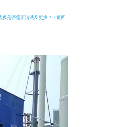
膜是否需要清洗及更換？
>
返回