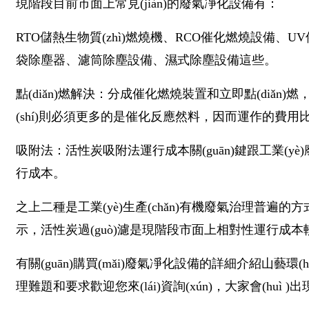
現階段目前市面上常見(jiàn)的廢氣凈化設備有：
RTO儲熱生物質(zhì)燃燒機、RCO催化燃燒設備、U
袋除塵器、濾筒除塵設備、濕式除塵設備這些。
點(diǎn)燃解決：分成催化燃燒裝置和立即點(diǎn)燃
(shí)則必須更多的是催化反應然料，因而運作的費用比較高
吸附法：活性炭吸附法運行成本關(guān)鍵跟工業(yè)廢氣濃
行成本。
之上二種是工業(yè)生產(chǎn)有機廢氣治理普遍的
示，活性炭過(guò)濾是現階段市面上相對性運行成本較低的
有關(guān)購買(mǎi)廢氣凈化設備的詳細介紹山藝環(huá
理難題和要求歡迎您來(lái)資詢(xún)，大家會(huì 