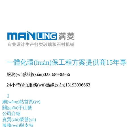
一體化環(huán)保工程方案提供商
15年專(
服務(wù)熱線(xiàn)
023-68936966
24小時(shí)服務(wù)熱線(xiàn)
13193096663

網(wǎng)站首頁(yè)
關(guān)于山藝
公司介紹
資質(zhì)榮譽(yù)
服務(wù)與支持